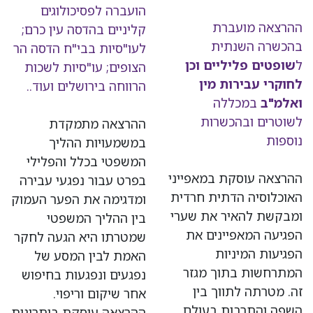
הועברה לפסיכולוגים
ההרצאה מועברת
קליניים בהדסה עין כרם;
בהכשרה השנתית
לעו"סיות בבי"ח הדסה הר
ל
שופטים פליליים וכן
הצופים; עו"סיות לשכות
לחוקרי עבירות מין
הרווחה בירושלים ועוד..
ואלמ"ב
במכללה
לשוטרים ובהכשרות
ההרצאה מתמקדת
נוספות
במשמעויות ההליך
המשפטי בכלל והפלילי
ההרצאה עוסקת במאפייני
בפרט עבור נפגעי עבירה
האוכלוסיה הדתית חרדית
ומדגימה את הפער העמוק
ומבקשת להאיר את שערי
בין ההליך המשפטי
הפגיעה המאפיינים את
שמטרתו היא הגעה לחקר
הפגיעות המיניות
האמת לבין המסע של
המתרחשות בתוך מגזר
נפגעים ונפגעות בחיפוש
זה. מטרתה לתווך בין
אחר שיקום וריפוי.
השפה והתרבות בעולם
ההרצאה עוסקת ביתרונות